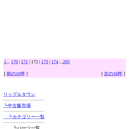
1
...
170
|
171
| 172 |
173
|
174
...
205
[
前の10件
]
[
次の10件
]
[Position Navi]
リップルタウン
┗中古艇市場
┗カテゴリー一覧
┗パーツ一覧