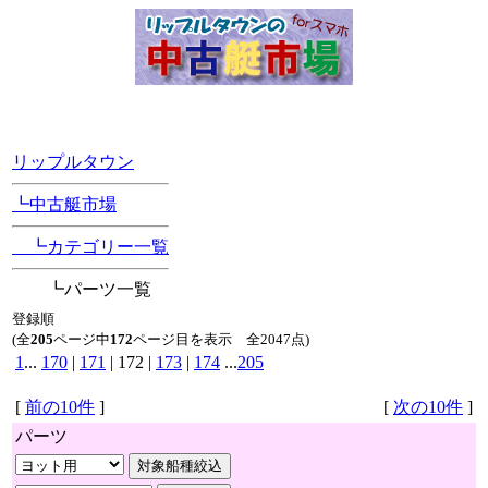
[Position Navi]
リップルタウン
┗中古艇市場
┗カテゴリー一覧
┗パーツ一覧
登録順
(全
205
ページ中
172
ページ目を表示 全2047点)
1
...
170
|
171
| 172 |
173
|
174
...
205
[
前の10件
]
[
次の10件
]
パーツ