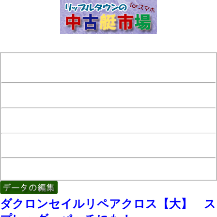
[Position Navi]
リップルタウン
┗中古艇市場
┗カテゴリー一覧
┗パーツ一覧
┗パーツ詳細
ダクロンセイルリペアクロス【大】 ス