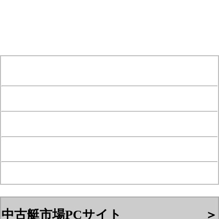
[Position Navi]
リップルタウン
┗中古艇市場
┗カテゴリー一覧
┗パーツ一覧
┗パーツ詳細
中古艇市場PCサイト
＞