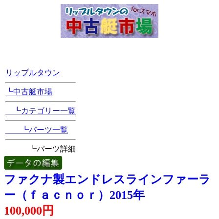
[Position Navi]
リップルタウン
┗中古艇市場
┗カテゴリー一覧
┗パーツ一覧
┗パーツ詳細
ファクナ製エンドレスラインファーラ
ー（ｆａｃｎｏｒ）2015年
100,000円