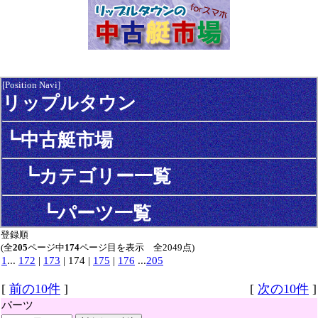
[Position Navi]
リップルタウン
┗中古艇市場
┗カテゴリー一覧
┗パーツ一覧
登録順
(全
205
ページ中
174
ページ目を表示 全2049点)
1
...
172
|
173
| 174 |
175
|
176
...
205
[
前の10件
]
[
次の10件
]
パーツ