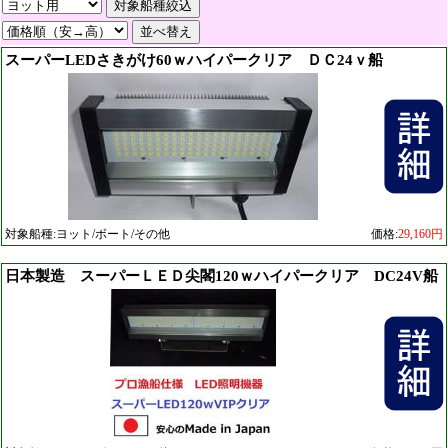
スーパーLEDさきがけ60ｗハイパークリア ＤＣ24ｖ船
対象船種:ヨット/ボート/その他
価格:
29,160円
日本製造 スーパーＬＥＤ尖閣120ｗハイパークリア DC24V船