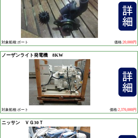
対象船種:ボート
価格:
20,000円
ノーザンライト発電機 8KW
対象船種:ボート
価格:
2,376,000円
ニッサン ＶＧ30Ｔ