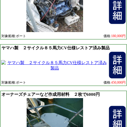
対象船種:ボート
価格:
180,000円
ヤマハ製 ２サイクル８５馬力CV仕様レストア済み製品
対象船種:ボート
価格:
450,000円
オーナーズチェアーなど作成用材料 ２枚で6000円