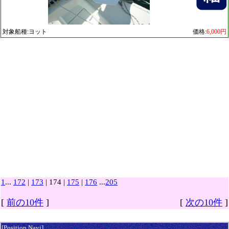
対象船種:ヨット
価格:
6,000円
1
...
172
|
173
| 174 |
175
|
176
...
205
[
前の10件
]
[
次の10件
]
[Position Navi]