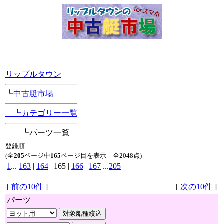
[Position Navi]
リップルタウン
┗中古艇市場
┗カテゴリー一覧
┗パーツ一覧
登録順
(全
205
ページ中
165
ページ目を表示 全2048点)
1
...
163
|
164
| 165 |
166
|
167
...
205
[
前の10件
]
[
次の10件
]
パーツ