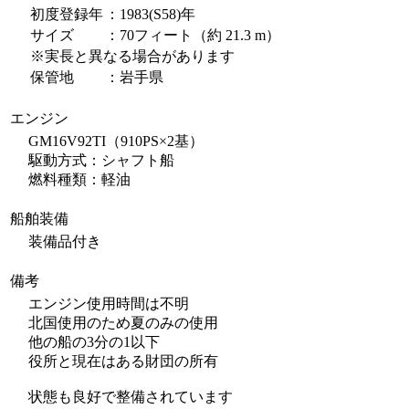
初度登録年
：1983(S58)年
サイズ
：70フィート（約 21.3 m）
※実長と異なる場合があります
保管地
：岩手県
エンジン
GM16V92TI（910PS×2基）
駆動方式：シャフト船
燃料種類：軽油
船舶装備
装備品付き
備考
エンジン使用時間は不明
北国使用のため夏のみの使用
他の船の3分の1以下
役所と現在はある財団の所有
状態も良好で整備されています