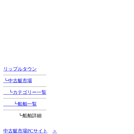
[Position Navi]
リップルタウン
┗中古艇市場
┗カテゴリー一覧
┗船舶一覧
┗船舶詳細
中古艇市場PCサイト
＞