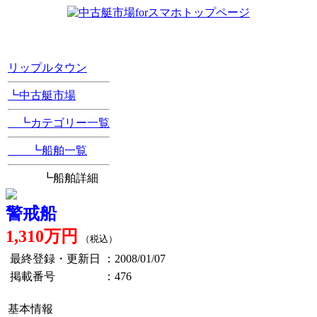
[Position Navi]
リップルタウン
┗中古艇市場
┗カテゴリー一覧
┗船舶一覧
┗船舶詳細
警戒船
1,310万円
（税込）
最終登録・更新日
：2008/01/07
掲載番号
：476
基本情報