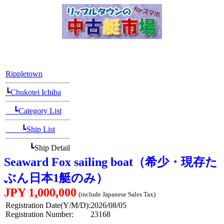
[Position Navi]
Rippletown
┗Chukotei Ichiba
┗Category List
┗Ship List
┗Ship Detail
Seaward Fox sailing boat（希少・現存た
ぶん日本1艇のみ）
JPY 1,000,000
(include Japanese Sales Tax)
Registration Date(Y/M/D):
2026/08/05
Registration Number:
23168