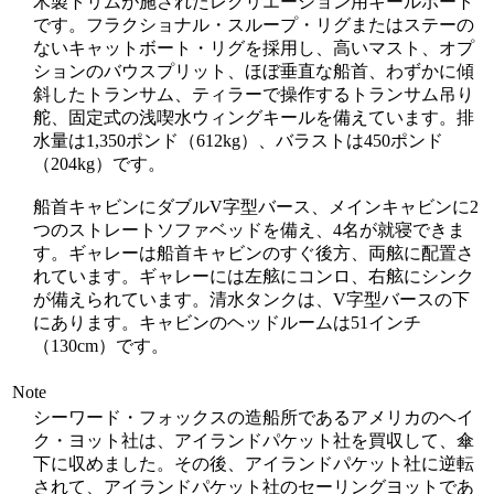
木製トリムが施されたレクリエーション用キールボート
です。フラクショナル・スループ・リグまたはステーの
ないキャットボート・リグを採用し、高いマスト、オプ
ションのバウスプリット、ほぼ垂直な船首、わずかに傾
斜したトランサム、ティラーで操作するトランサム吊り
舵、固定式の浅喫水ウィングキールを備えています。排
水量は1,350ポンド（612kg）、バラストは450ポンド
（204kg）です。
船首キャビンにダブルV字型バース、メインキャビンに2
つのストレートソファベッドを備え、4名が就寝できま
す。ギャレーは船首キャビンのすぐ後方、両舷に配置さ
れています。ギャレーには左舷にコンロ、右舷にシンク
が備えられています。清水タンクは、V字型バースの下
にあります。キャビンのヘッドルームは51インチ
（130cm）です。
Note
シーワード・フォックスの造船所であるアメリカのヘイ
ク・ヨット社は、アイランドパケット社を買収して、傘
下に収めました。その後、アイランドパケット社に逆転
されて、アイランドパケット社のセーリングヨットであ