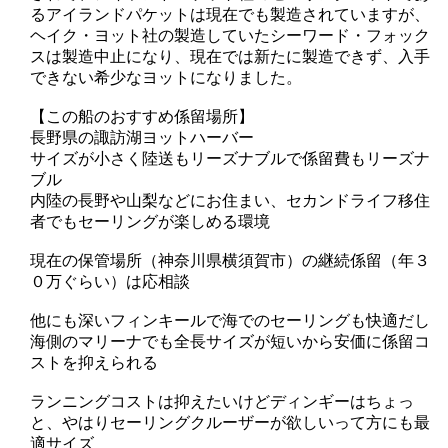
るアイランドパケットは現在でも製造されていますが、
ヘイク・ヨット社の製造していたシーワード・フォック
スは製造中止になり、現在では新たに製造できず、入手
できない希少なヨットになりました。
【この船のおすすめ係留場所】
長野県の諏訪湖ヨットハーバー
サイズが小さく陸送もリーズナブルで係留費もリーズナ
ブル
内陸の長野や山梨などにお住まい、セカンドライフ移住
者でもセーリングが楽しめる環境
現在の保管場所（神奈川県横須賀市）の継続係留（年３
０万ぐらい）は応相談
他にも深いフィンキールで海でのセーリングも快適だし
海側のマリーナでも全長サイズが短いから安価に係留コ
ストを抑えられる
ランニングコストは抑えたいけどディンギーはちょっ
と、やはりセーリングクルーザーが欲しいって方にも最
適サイズ