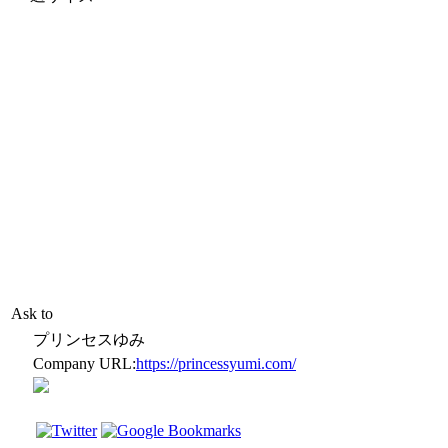
Ask to
プリンセスゆみ
Company URL:
https://princessyumi.com/