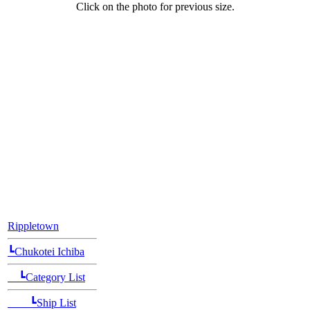
Click on the photo for previous size.
[Position Navi]
Rippletown
┗Chukotei Ichiba
┗Category List
┗Ship List