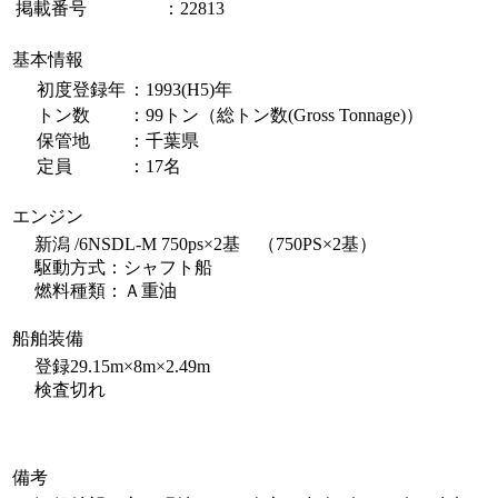
掲載番号
：22813
基本情報
初度登録年
：1993(H5)年
トン数
：99トン（総トン数(Gross Tonnage)）
保管地
：千葉県
定員
：17名
エンジン
新潟 /6NSDL-M 750ps×2基 （750PS×2基）
駆動方式：シャフト船
燃料種類：Ａ重油
船舶装備
登録29.15m×8m×2.49m
検査切れ
備考