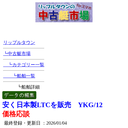
[Position Navi]
リップルタウン
┗中古艇市場
┗カテゴリー一覧
┗船舶一覧
┗船舶詳細
安く日本製LTCを販売 YKG/12
価格応談
最終登録・更新日
：2026/01/04