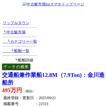
[Position Navi]
リップルタウン
┗中古艇市場
┗カテゴリー一覧
┗船舶一覧
┗船舶詳細
交通船兼作業船12.8M（7.9Ton)：金川造
船所
495万円
（税込）
最終登録・更新日
：2025/09/21
掲載番号
：22533