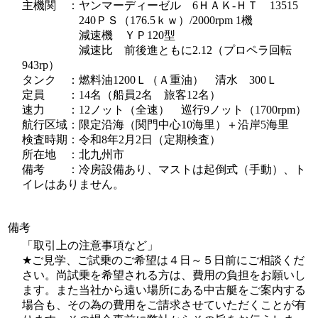
主機関 ：ヤンマーディーゼル 6ＨＡＫ-ＨＴ 13515
240ＰＳ（176.5ｋｗ）/2000rpm 1機
減速機 ＹＰ120型
減速比 前後進ともに2.12（プロペラ回転
943rp）
タンク ：燃料油1200Ｌ（Ａ重油） 清水 300Ｌ
定員 ：14名（船員2名 旅客12名）
速力 ：12ノット（全速） 巡行9ノット（1700rpm）
航行区域：限定沿海（関門中心10海里）＋沿岸5海里
検査時期：令和8年2月2日（定期検査）
所在地 ：北九州市
備考 ：冷房設備あり、マストは起倒式（手動）、ト
イレはありません。
備考
「取引上の注意事項など」
★ご見学、ご試乗のご希望は４日～５日前にご相談くだ
さい。尚試乗を希望される方は、費用の負担をお願いし
ます。また当社から遠い場所にある中古艇をご案内する
場合も、その為の費用をご請求させていただくことが有