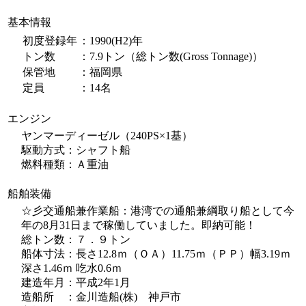
基本情報
初度登録年
：1990(H2)年
トン数
：7.9トン（総トン数(Gross Tonnage)）
保管地
：福岡県
定員
：14名
エンジン
ヤンマーディーゼル（240PS×1基）
駆動方式：シャフト船
燃料種類：Ａ重油
船舶装備
☆彡交通船兼作業船：港湾での通船兼綱取り船として今
年の8月31日まで稼働していました。即納可能！
総トン数：７．９トン
船体寸法：長さ12.8ｍ（ＯＡ）11.75ｍ（ＰＰ）幅3.19ｍ
深さ1.46ｍ 吃水0.6ｍ
建造年月：平成2年1月
造船所 ：金川造船(株) 神戸市