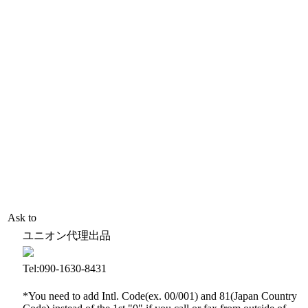
Ask to
ユニオン代理出品
Tel:090-1630-8431
*You need to add Intl. Code(ex. 00/001) and 81(Japan Country