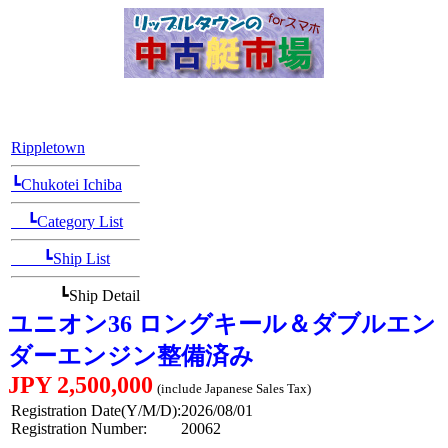
[Position Navi]
Rippletown
┗Chukotei Ichiba
┗Category List
┗Ship List
┗Ship Detail
ユニオン36 ロングキール＆ダブルエン
ダーエンジン整備済み
JPY 2,500,000
(include Japanese Sales Tax)
Registration Date(Y/M/D):
2026/08/01
Registration Number:
20062