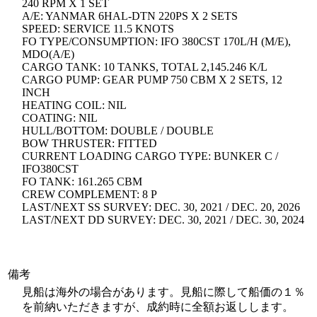
240 RPM X 1 SET
A/E: YANMAR 6HAL-DTN 220PS X 2 SETS
SPEED: SERVICE 11.5 KNOTS
FO TYPE/CONSUMPTION: IFO 380CST 170L/H (M/E),
MDO(A/E)
CARGO TANK: 10 TANKS, TOTAL 2,145.246 K/L
CARGO PUMP: GEAR PUMP 750 CBM X 2 SETS, 12
INCH
HEATING COIL: NIL
COATING: NIL
HULL/BOTTOM: DOUBLE / DOUBLE
BOW THRUSTER: FITTED
CURRENT LOADING CARGO TYPE: BUNKER C /
IFO380CST
FO TANK: 161.265 CBM
CREW COMPLEMENT: 8 P
LAST/NEXT SS SURVEY: DEC. 30, 2021 / DEC. 20, 2026
LAST/NEXT DD SURVEY: DEC. 30, 2021 / DEC. 30, 2024
備考
見船は海外の場合があります。見船に際して船価の１％
を前納いただきますが、成約時に全額お返しします。