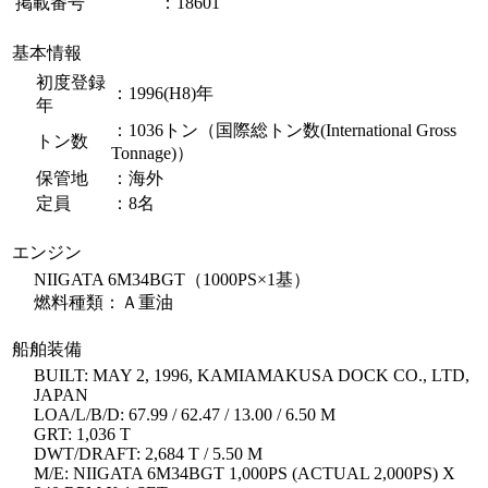
掲載番号
：18601
基本情報
初度登録
：1996(H8)年
年
：1036トン（国際総トン数(International Gross
トン数
Tonnage)）
保管地
：海外
定員
：8名
エンジン
NIIGATA 6M34BGT（1000PS×1基）
燃料種類：Ａ重油
船舶装備
BUILT: MAY 2, 1996, KAMIAMAKUSA DOCK CO., LTD,
JAPAN
LOA/L/B/D: 67.99 / 62.47 / 13.00 / 6.50 M
GRT: 1,036 T
DWT/DRAFT: 2,684 T / 5.50 M
M/E: NIIGATA 6M34BGT 1,000PS (ACTUAL 2,000PS) X