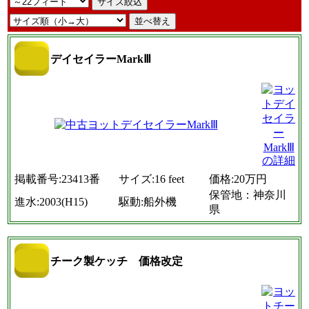
デイセイラーMarkⅢ
掲載番号:23413番
サイズ:16 feet
価格:20万円
保管地：神奈川
進水:2003(H15)
駆動:船外機
県
チーク製ケッチ 価格改定