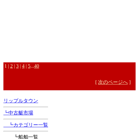
1 |
2
|
3
|
4
|
5
...
40
[
次のページへ
]
[Position Navi]
リップルタウン
┗中古艇市場
┗カテゴリー一覧
┗船舶一覧