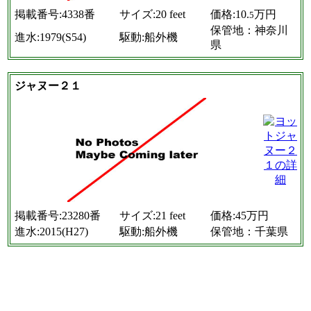
掲載番号:4338番
サイズ:20 feet
価格:10.
万円
5
保管地：神奈川
進水:1979(S54)
駆動:船外機
県
ジャヌー２１
掲載番号:23280番
サイズ:21 feet
価格:45万円
進水:2015(H27)
駆動:船外機
保管地：千葉県