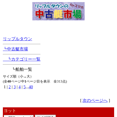
[Position Navi]
リップルタウン
┗中古艇市場
┗カテゴリー一覧
┗船舶一覧
サイズ順（小→大）
(全
40
ページ中
1
ページ目を表示 全313点)
1 |
2
|
3
|
4
|
5
...
40
[
次のページへ
]
ヨット