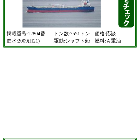
掲載番号:12804番
トン数:7551トン
価格:応談
進水:2009(H21)
駆動:シャフト船
燃料:Ａ重油