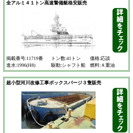
全アルミ４１トン高速警備艇格安販売
掲載番号:11719番
トン数:41トン
価格:応談
進水:1996(H8)
駆動:シャフト船
燃料:Ａ重油
超小型河川改修工事ボックスバージ３隻販売