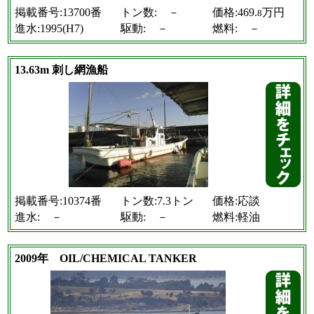
掲載番号:13700番
トン数: －
価格:469.
万円
8
進水:1995(H7)
駆動: －
燃料: －
13.63m 刺し網漁船
掲載番号:10374番
トン数:7.3トン
価格:応談
進水: －
駆動: －
燃料:軽油
2009年 OIL/CHEMICAL TANKER