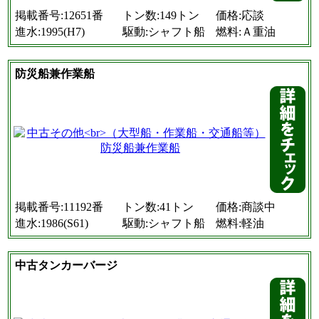
掲載番号:12651番
トン数:149トン
価格:応談
進水:1995(H7)
駆動:シャフト船
燃料:Ａ重油
防災船兼作業船
掲載番号:11192番
トン数:41トン
価格:商談中
進水:1986(S61)
駆動:シャフト船
燃料:軽油
中古タンカーバージ