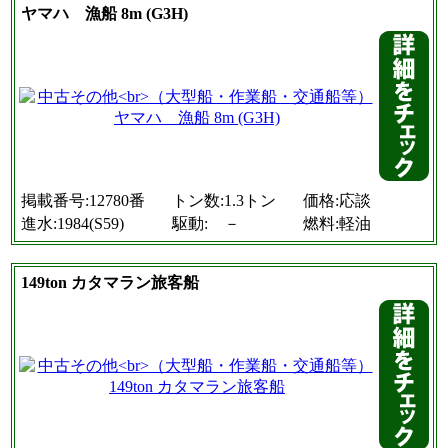
ヤマハ 漁船 8m (G3H)
掲載番号:12780番
トン数:1.3トン
価格:応談
進水:1984(S59)
駆動: －
燃料:軽油
149ton カタマラン旅客船