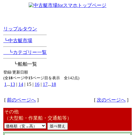
[Position Navi]
リップルタウン
┗中古艇市場
┗カテゴリー一覧
┗船舶一覧
登録/更新日順
(全
18
ページ中
15
ページ目を表示 全142点)
1
...
13
|
14
| 15 |
16
|
17
...
18
[
前のページへ
]
[
次のページへ
]
その他
（大型船・作業船・交通船等）