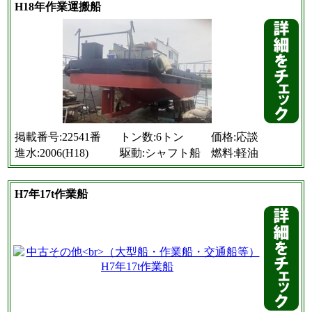
H18年作業運搬船
掲載番号:22541番
トン数:6トン
価格:応談
進水:2006(H18)
駆動:シャフト船
燃料:軽油
H7年17t作業船