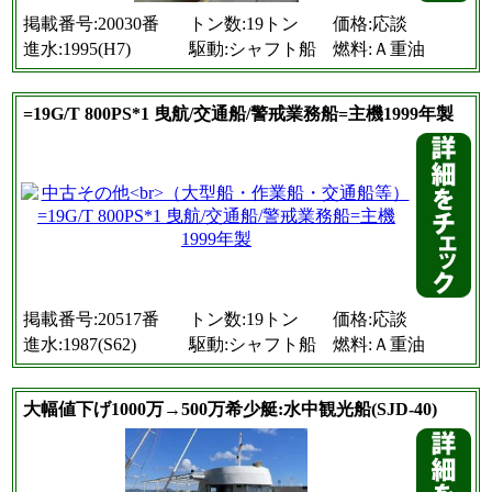
掲載番号:20030番
トン数:19トン
価格:応談
進水:1995(H7)
駆動:シャフト船
燃料:Ａ重油
=19G/T 800PS*1 曳航/交通船/警戒業務船=主機1999年製
掲載番号:20517番
トン数:19トン
価格:応談
進水:1987(S62)
駆動:シャフト船
燃料:Ａ重油
大幅値下げ1000万→500万希少艇:水中観光船(SJD-40)