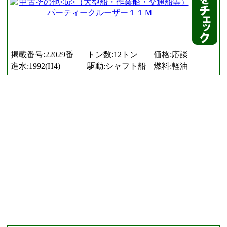
掲載番号:22029番
トン数:12トン
価格:応談
進水:1992(H4)
駆動:シャフト船
燃料:軽油