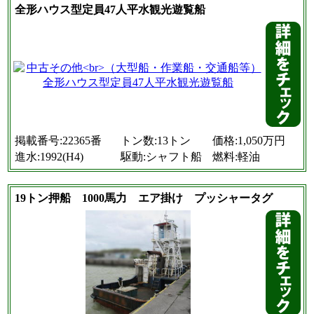
全形ハウス型定員47人平水観光遊覧船
掲載番号:22365番
トン数:13トン
価格:1,050万円
進水:1992(H4)
駆動:シャフト船
燃料:軽油
19トン押船 1000馬力 エア掛け プッシャータグ