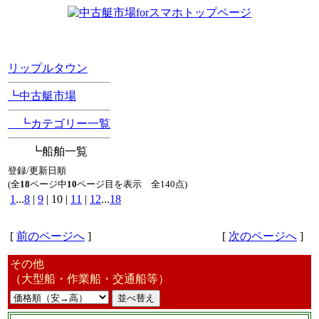
[Position Navi]
リップルタウン
┗中古艇市場
┗カテゴリー一覧
┗船舶一覧
登録/更新日順
(全
18
ページ中
10
ページ目を表示 全140点)
1
...
8
|
9
| 10 |
11
|
12
...
18
[
前のページへ
]
[
次のページへ
]
その他
（大型船・作業船・交通船等）