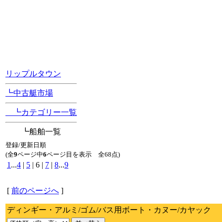
[Position Navi]
リップルタウン
┗中古艇市場
┗カテゴリー一覧
┗船舶一覧
登録/更新日順
(全
9
ページ中
6
ページ目を表示 全68点)
1
...
4
|
5
| 6 |
7
|
8
...
9
[
前のページへ
]
ディンギー・アルミ/ゴム/バス用ボート・カヌー/カヤック