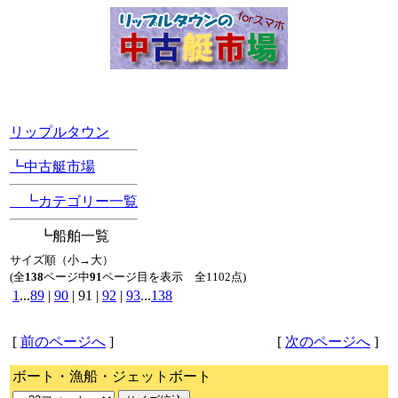
[Position Navi]
リップルタウン
┗中古艇市場
┗カテゴリー一覧
┗船舶一覧
サイズ順（小→大）
(全
138
ページ中
91
ページ目を表示 全1102点)
1
...
89
|
90
| 91 |
92
|
93
...
138
[
前のページへ
]
[
次のページへ
]
ボート・漁船・ジェットボート