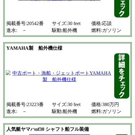
掲載番号:20542番
サイズ:30 feet
価格:応談
進水: －
駆動:船外機
燃料:ガソリン
YAMAHA製 船外機仕様
掲載番号:23223番
サイズ:30 feet
価格:380万円
進水: －
駆動:船外機
燃料:ガソリン
人気艇ヤマハuf30 シャフト船フル装備