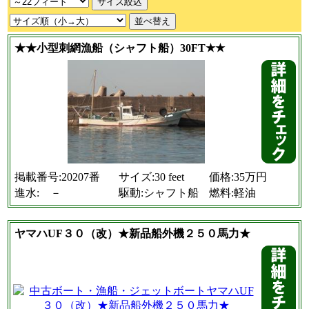
★★小型刺網漁船（シャフト船）30FT★★
掲載番号:20207番
サイズ:30 feet
価格:35万円
進水: －
駆動:シャフト船
燃料:軽油
ヤマハUF３０（改）★新品船外機２５０馬力★